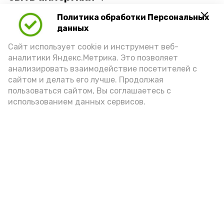
Политика обработки Персональных
Для взрослого человека безопасной
данных
порцией икры считается 30-50 граммов
(2-3 ложки). При этом следует обратить
Сайт использует cookie и инструмент веб-
аналитики Яндекс.Метрика. Это позволяет
внимание на хлеб, с которым она
анализировать взаимодействие посетителей с
подаётся: лучше выбирать
сайтом и делать его лучше. Продолжая
цельнозерновой, с мукой грубого
пользоваться сайтом, Вы соглашаетесь с
использованием данных сервисов.
помола. Есть икру следует в первой
половине дня. Кстати, полезнее для
здоровья сопроводить такой бутерброд
сочными овощами, свежей зеленью и
отварным яйцом.