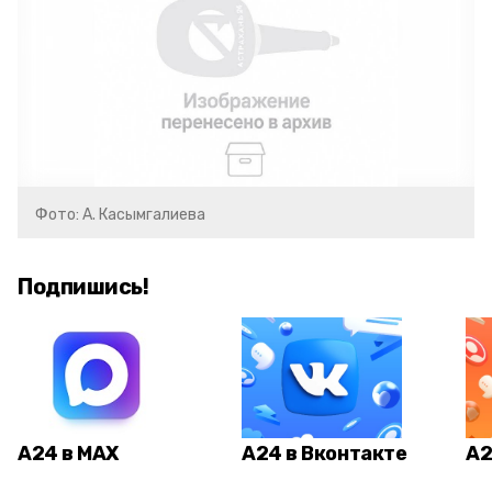
Фото: А. Касымгалиева
Подпишись!
А24 в MAX
А24 в Вконтакте
А2