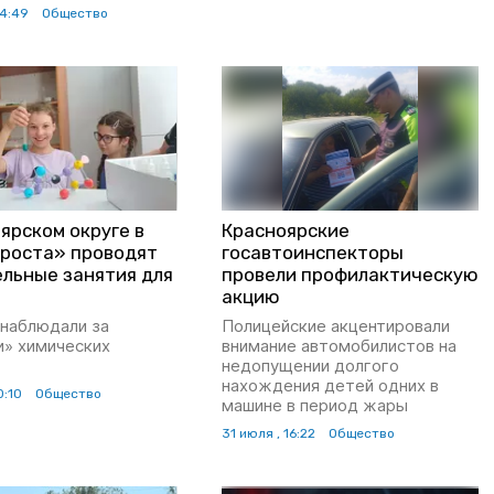
14:49
Общество
ярском округе в
Красноярские
 роста» проводят
госавтоинспекторы
ельные занятия для
провели профилактическую
акцию
онаблюдали за
Полицейские акцентировали
и» химических
внимание автомобилистов на
недопущении долгого
нахождения детей одних в
0:10
Общество
машине в период жары
31 июля , 16:22
Общество