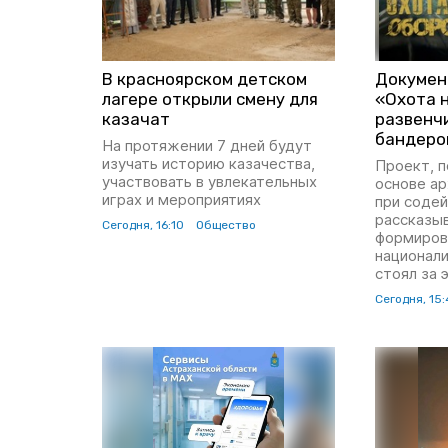
В красноярском детском
Докумен
лагере открыли смену для
«Охота 
казачат
развенч
бандеро
На протяжении 7 дней будут
изучать историю казачества,
Проект, 
участвовать в увлекательных
основе а
играх и мероприятиях
при содей
рассказыв
Сегодня, 16:10
Общество
формиров
национали
стоял за 
Сегодня, 15