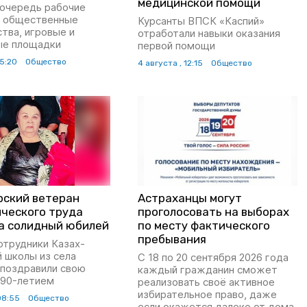
медицинской помощи
 очередь рабочие
 общественные
Курсанты ВПСК «Каспий»
тва, игровые и
отработали навыки оказания
ые площадки
первой помощи
15:20
Общество
4 августа , 12:15
Общество
рский ветеран
Астраханцы могут
ического труда
проголосовать на выборах
а солидный юбилей
по месту фактического
пребывания
отрудники Казах-
 школы из села
С 18 по 20 сентября 2026 года
 поздравили свою
каждый гражданин сможет
 90-летием
реализовать своё активное
избирательное право, даже
08:55
Общество
если окажется далеко от дома