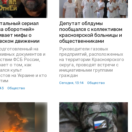
тальный сериал
Депутат облдумы
на оборотней»
пообщался с коллективом
ивает мифы о
красноярской больницы и
вском движении
общественниками
подготовленный на
Руководители газовых
рхивных документов и
предприятий, расположенных
ствии ФСБ России,
на территории Красноярского
ает о том, как
округа, проводят встречи с
ался культ
инициативными группами
стов на Украине и кто
граждан
этим
Сегодня, 13:14
Общество
:43
Общество