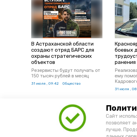
В Астраханской области
Красноя
создают отряд БАРС для
боевых 
охраны стратегических
трудоус
объектов
ранения
Резервисты будут получать от
Реализова
150 тысяч рублей в месяц
ему помо
Кадровог
31 июля , 09:42
Общество
31 июля , 0
Полити
Сайт исполь
позволяет а
лучше. Прод
данных серв