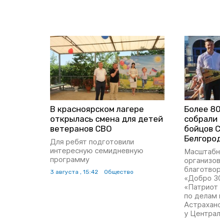
В красноярском лагере
Более 8
открылась смена для детей
собрали
ветеранов СВО
бойцов 
Белгоро
Для ребят подготовили
интересную семидневную
Масштабн
программу
организо
благотво
3 августа , 15:42
Общество
«Добро 3
«Патриот 
по делам
Астраханс
у Центра