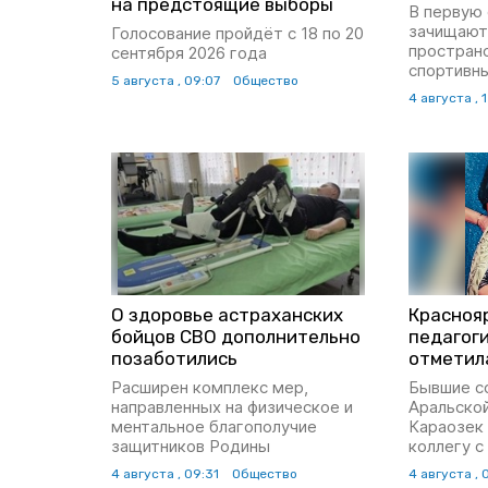
на предстоящие выборы
В первую
зачищают
Голосование пройдёт с 18 по 20
пространс
сентября 2026 года
спортивн
5 августа , 09:07
Общество
4 августа , 
О здоровье астраханских
Красноя
бойцов СВО дополнительно
педагог
позаботились
отметил
Расширен комплекс мер,
Бывшие с
направленных на физическое и
Аральской
ментальное благополучие
Караозек
защитников Родины
коллегу с
4 августа , 09:31
Общество
4 августа , 