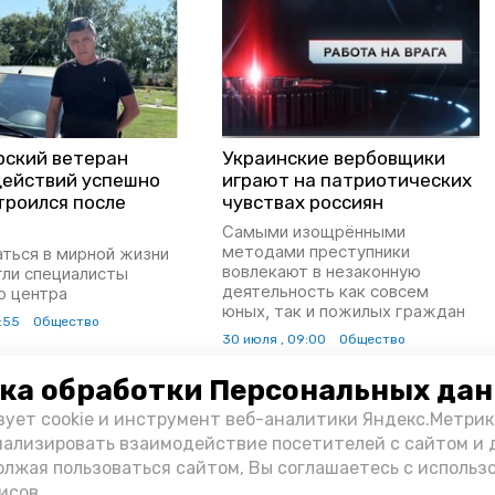
рский ветеран
Украинские вербовщики
действий успешно
играют на патриотических
троился после
чувствах россиян
Самыми изощрёнными
методами преступники
ться в мирной жизни
вовлекают в незаконную
гли специалисты
деятельность как совсем
о центра
юных, так и пожилых граждан
8:55
Общество
30 июля , 09:00
Общество
ка обработки Персональных да
зует cookie и инструмент веб-аналитики Яндекс.Метрик
нализировать взаимодействие посетителей с сайтом и 
олжая пользоваться сайтом, Вы соглашаетесь с использ
исов.