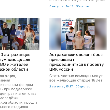
3 августа , 16:07
Общество
00 астраханцев
Астраханских волонтёров
 гумпомощь для
приглашают
СВО и жителей
присоединиться к проекту
дской области
ЦИК России
ая акция,
Стать частью команды могут
ванная
все желающие старше 18 лет
рительным фондом
2 августа , 15:27
Общество
0» при поддержке
центра» и агентства
 молодёжи
кой области, прошла
льного стадиона