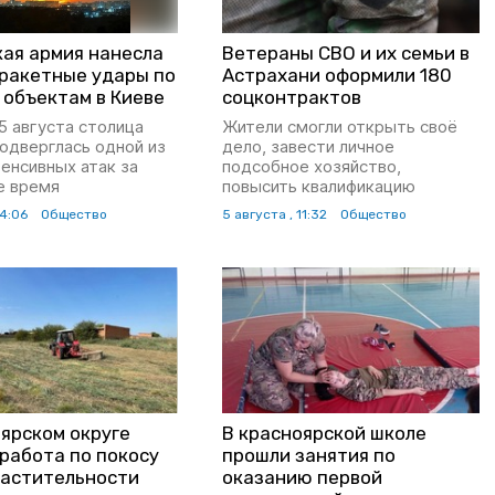
кая армия нанесла
Ветераны СВО и их семьи в
ракетные удары по
Астрахани оформили 180
 объектам в Киеве
соцконтрактов
 5 августа столица
Жители смогли открыть своё
одверглась одной из
дело, завести личное
енсивных атак за
подсобное хозяйство,
е время
повысить квалификацию
14:06
Общество
5 августа , 11:32
Общество
оярском округе
В красноярской школе
работа по покосу
прошли занятия по
растительности
оказанию первой