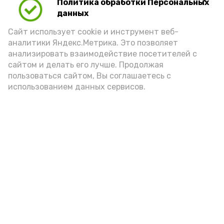
Политика обработки Персональных
беговой центр
данных
4 июня , 18:12
Спорт
Сайт использует cookie и инструмент веб-
аналитики Яндекс.Метрика. Это позволяет
В красноярском селе провели турнир в
анализировать взаимодействие посетителей с
память о погибших в зоне СВО земляках
сайтом и делать его лучше. Продолжая
28 мая , 17:03
Спорт
пользоваться сайтом, Вы соглашаетесь с
использованием данных сервисов.
Красноярские рукопашники успешно
выступают на соревнованиях
28 мая , 10:30
Спорт
В Астраханской области появятся
бесплатные беговые центры
21 мая , 08:49
Спорт
На стадионе села Красный Яр
состоялся памятный турнир по мини-
футболу