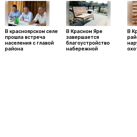
В красноярском селе
В Красном Яре
В К
прошла встреча
завершается
рай
населения с главой
благоустройство
нар
района
набережной
охо