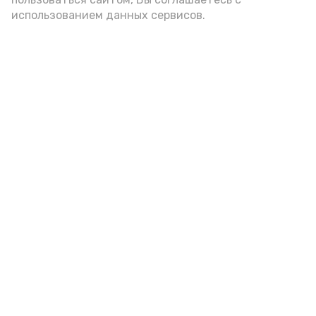
использованием данных сервисов.
помола. Есть икру следует в первой
половине дня. Кстати, полезнее для
здоровья сопроводить такой бутерброд
сочными овощами, свежей зеленью и
отварным яйцом.