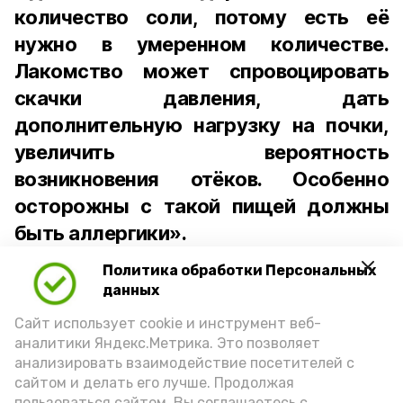
количество соли, потому есть её
нужно в умеренном количестве.
Лакомство может спровоцировать
скачки давления, дать
дополнительную нагрузку на почки,
увеличить вероятность
возникновения отёков. Особенно
осторожны с такой пищей должны
быть аллергики».
Политика обработки Персональных
Для взрослого человека безопасной
данных
порцией икры считается 30-50 граммов
(2-3 ложки). При этом следует обратить
Сайт использует cookie и инструмент веб-
аналитики Яндекс.Метрика. Это позволяет
внимание на хлеб, с которым она
анализировать взаимодействие посетителей с
подаётся: лучше выбирать
сайтом и делать его лучше. Продолжая
цельнозерновой, с мукой грубого
пользоваться сайтом, Вы соглашаетесь с