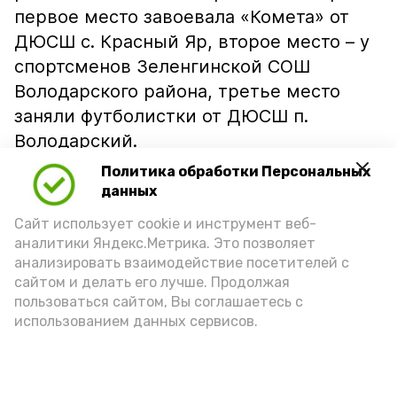
первое место завоевала «Комета» от
ДЮСШ с. Красный Яр, второе место – у
спортсменов Зеленгинской СОШ
Володарского района, третье место
заняли футболистки от ДЮСШ п.
Володарский.
Политика обработки Персональных
Также отметили индивидуальные
данных
достижения красноярских футболисток
Сайт использует cookie и инструмент веб-
из «Кометы». Так, Ярослава Михина
аналитики Яндекс.Метрика. Это позволяет
стала лучшей нападающей, а Кира
анализировать взаимодействие посетителей с
Шапкунова завоевала звание лучший
сайтом и делать его лучше. Продолжая
бомбардир.
пользоваться сайтом, Вы соглашаетесь с
использованием данных сервисов.
«Благодарим всех участников,
тренеров-преподавателей и