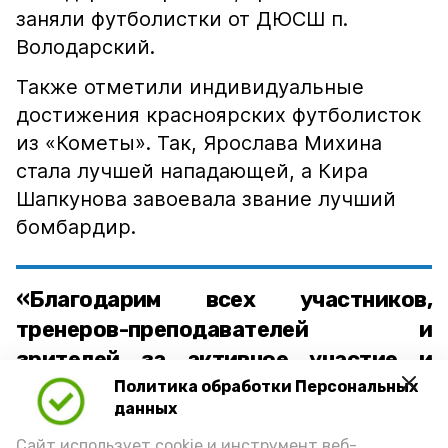
заняли футболистки от ДЮСШ п.
Володарский.
Также отметили индивидуальные
достижения красноярских футболисток
из «Кометы». Так, Ярослава Михина
стала лучшей нападающей, а Кира
Шапкунова завоевала звание лучший
бомбардир.
«Благодарим всех участников,
тренеров-преподавателей и
зрителей за активное участие и
поддержку! Ваша энергия и
Политика обработки Персональных
данных
стремление к победе сделали этот
Сайт использует cookie и инструмент веб-