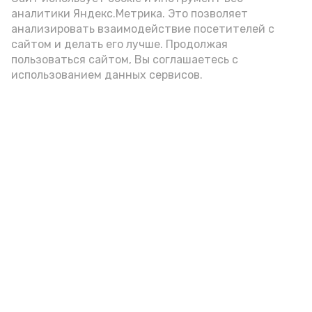
турнир ярким и незабываемым.
аналитики Яндекс.Метрика. Это позволяет
Желаем всем новых спортивных
анализировать взаимодействие посетителей с
достижений и побед!»
сайтом и делать его лучше. Продолжая
пользоваться сайтом, Вы соглашаетесь с
отметили организаторы турнира.
использованием данных сервисов.
Фото: ДЮСШ с. Красный Яр