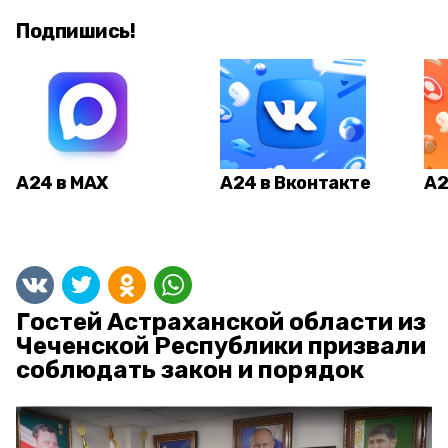
Подпишись!
А24 в MAX
А24 в Вконтакте
А2
Гостей Астраханской области из
Чеченской Республики призвали
соблюдать закон и порядок