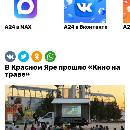
А24 в MAX
А24 в Вконтакте
А2
В Красном Яре прошло «Кино на
траве»