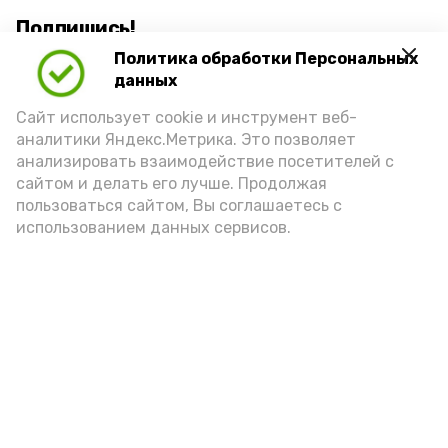
Подпишись!
Политика обработки Персональных
данных
Сайт использует cookie и инструмент веб-
аналитики Яндекс.Метрика. Это позволяет
анализировать взаимодействие посетителей с
А24 в MAX
А24 в Вконтакте
А2
сайтом и делать его лучше. Продолжая
пользоваться сайтом, Вы соглашаетесь с
использованием данных сервисов.
Астраханская школьница
победила во Всероссийском
конкурсе «Большая перемена»