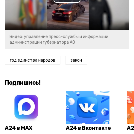
Play
Video
Видео: управление пресс-службы и информации
администрации губернатора АО
год единства народов
закон
Подпишись!
А24 в MAX
А24 в Вконтакте
А2