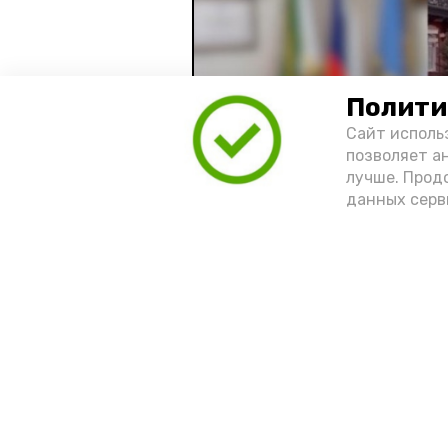
Полити
Сайт исполь
позволяет а
лучше. Прод
данных серв
Видео: управление пресс-службы 
год единства народов
зако
Подпишись!