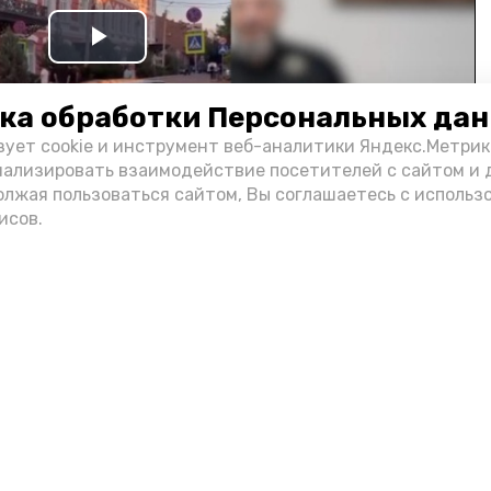
Play
Video
ка обработки Персональных да
зует cookie и инструмент веб-аналитики Яндекс.Метрик
нализировать взаимодействие посетителей с сайтом и 
олжая пользоваться сайтом, Вы соглашаетесь с использ
исов.
и информации администрации губернатора АО
н