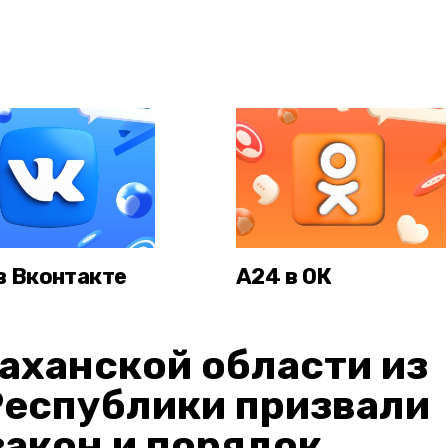
в Вконтакте
А24 в ОК
аханской области из
Республики призвали
акон и порядок