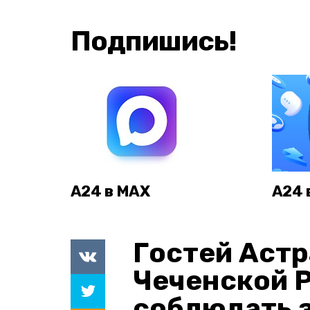
Подпишись!
А24 в MAX
А24 
Гостей Астр
Чеченской 
соблюдать з