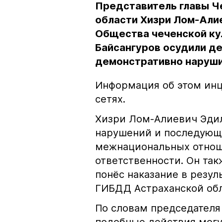
Представитель главы Ч
области Хизри Лом-Али
Общества чеченской ку
Байсангуров осудили де
демонстративно наруши
Информация об этом инц
сетях.
Хизри Лом-Алиевич Эдил
нарушений и последующе
межнациональных отноше
ответственности. Он та
понёс наказание в резу
ГИБДД Астраханской обл
По словам председателя
подобные действия могу