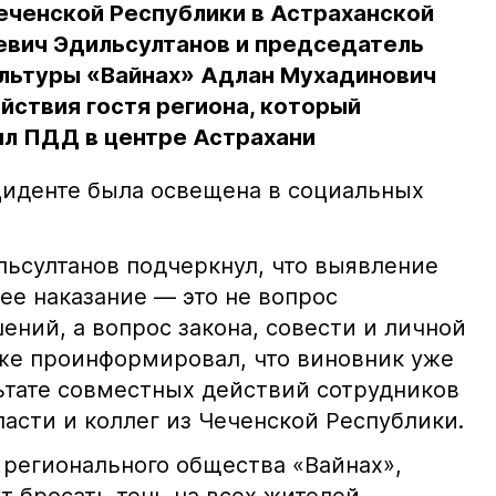
еченской Республики в Астраханской
евич Эдильсултанов и председатель
льтуры «Вайнах» Адлан Мухадинович
йствия гостя региона, который
л ПДД в центре Астрахани
иденте была освещена в социальных
ьсултанов подчеркнул, что выявление
е наказание — это не вопрос
ний, а вопрос закона, совести и личной
кже проинформировал, что виновник уже
льтате совместных действий сотрудников
асти и коллег из Чеченской Республики.
 регионального общества «Вайнах»,
т бросать тень на всех жителей