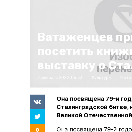
Ватаженцев п
посетить кни
выставку о Ст
2 февраля 2022, 08:53
Культура
Фото
Она посвящена 79-й го
Сталинградской битве,
Великой Отечественной
Она посвящена 79-й год