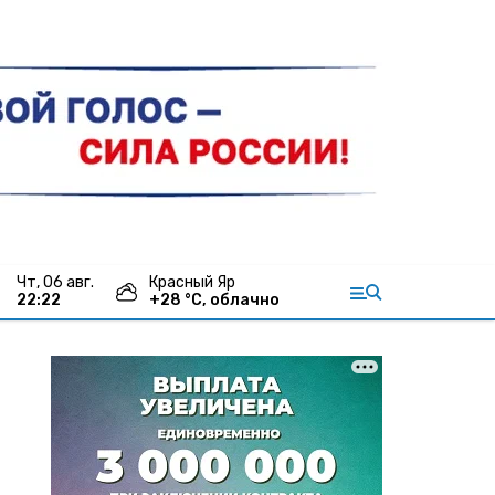
чт, 06 авг.
Красный Яр
22:22
+
28
°С,
облачно