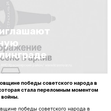
риглашают
жную
алинграде
:
АМО Красноярский район/
www.krasniyar.ru
довщине победы советского народа в
 которая стала переломным моментом
 войны.
овщине победы советского народа в