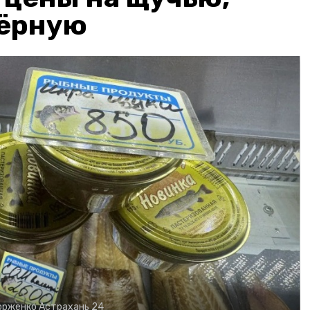
чёрную
орженко
Астрахань 24