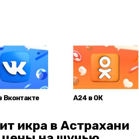
в Вконтакте
А24 в ОК
ит икра в Астрахани
: цены на щучью,