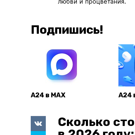
любви и процветания.
Подпишись!
А24 в MAX
А24 
Сколько сто
в 2026 году