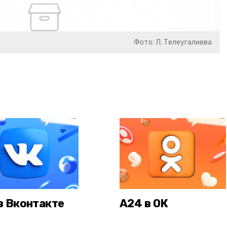
Фото: Л. Телеугалиева
в Вконтакте
А24 в ОК