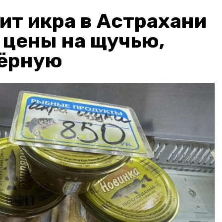
ит икра в Астрахани
: цены на щучью,
чёрную