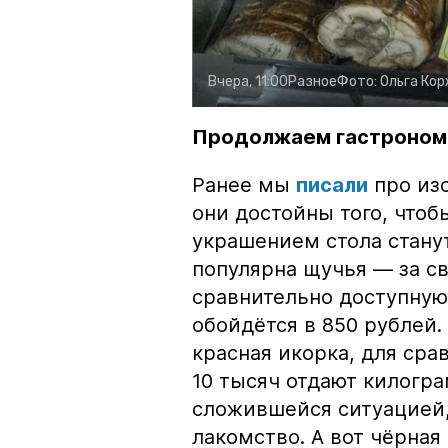
Вчера, 11:00
Разное
Фото:
Ольга Ко
Продолжаем гастроном
Ранее мы
писали
про изо
они достойны того, чтоб
украшением стола стану
популярна щучья — за с
сравнительно доступную 
обойдётся в 850 рублей.
красная икорка, для срав
10 тысяч отдают килогр
сложившейся ситуацией, 
лакомство. А вот чёрная