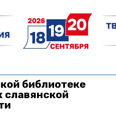
ской библиотеке
к славянской
ти