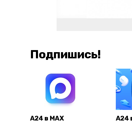
Подпишись!
А24 в MAX
А24 