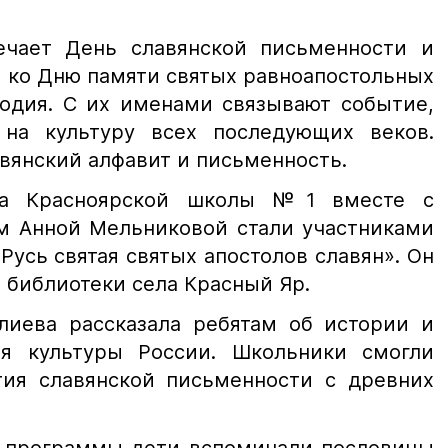
ечает День славянской письменности и
 ко Дню памяти святых равноапостольных
одия. С их именами связывают событие,
 на культуру всех последующих веков.
авянский алфавит и письменность.
са Красноярской школы №1 вместе с
м Анной Мельниковой стали участниками
Русь святая святых апостолов славян». Он
 библиотеки села Красный Яр.
лиева рассказала ребятам об истории и
ля культуры России. Школьники смогли
тия славянской письменности с древних