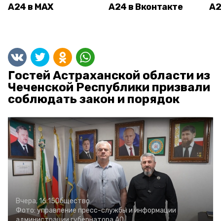
А24 в MAX
А24 в Вконтакте
А2
Гостей Астраханской области из
Чеченской Республики призвали
соблюдать закон и порядок
Вчера, 16:15
Общество
Фото:
управление пресс-службы и информации
администрации губернатора АО