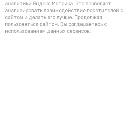
аналитики Яндекс.Метрика. Это позволяет
анализировать взаимодействие посетителей с
сайтом и делать его лучше. Продолжая
Видео: управление пресс-службы и информации
пользоваться сайтом, Вы соглашаетесь с
администрации губернатора АО
использованием данных сервисов.
год единства народов
закон
Подпишись!
А24 в MAX
А24 в Вконтакте
А2