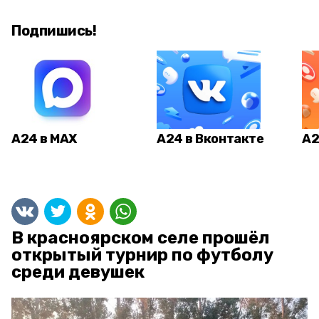
Подпишись!
А24 в MAX
А24 в Вконтакте
А2
В красноярском селе прошёл
открытый турнир по футболу
среди девушек