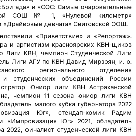
 «Бригада» и «СОС: Самые очаровательные
ской СОШ № 1, «Нулевой километр»
и «Драйвовые девчата» Сеитовской ООШ.
едставили «Приветствие» и «Репортаж».
ра и артистизм красноярских КВН-щиков
р Лиги КВН, чемпион Студенческой Лиги
ель Лиги АГУ по КВН Давид Мирзоян, и. о.
ханского регионального отделения
 и студенческих объединений России
истратор Юниор лиги КВН Астраханской
на, чемпион 11 сезона юниор лиги КВН
бладатель малого кубка губернатора 2022
ровизация Юг», стендап-комик Радим
и «Импровизация Юг» 2021, обладатель
ра 2022, финалист студенческой лиги КВН