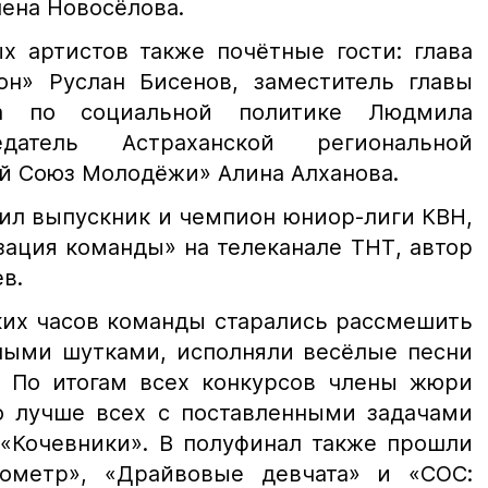
лена Новосёлова.
х артистов также почётные гости: глава
н» Руслан Бисенов, заместитель главы
на по социальной политике Людмила
атель Астраханской региональной
й Союз Молодёжи» Алина Алханова.
ил выпускник и чемпион юниор-лиги КВН,
ация команды» на телеканале ТНТ, автор
в.
ких часов команды старались рассмешить
ными шутками, исполняли весёлые песни
. По итогам всех конкурсов члены жюри
о лучше всех с поставленными задачами
 «Кочевники». В полуфинал также прошли
ометр», «Драйвовые девчата» и «СОС: