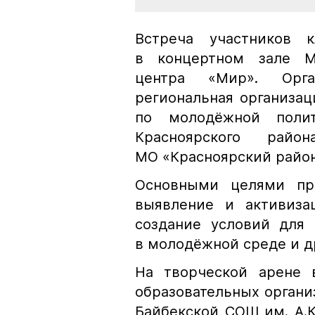
Встреча участников 
в концертном зале Ме
центра «Мир». Орга
региональная организа
по молодёжной полит
Красноярского рай
МО «Красноярский райо
Основными целями про
выявление и активиза
создание условий для 
в молодёжной среде и д
На творческой арене 
образовательных органи
Байбекской СОШ им. А.К