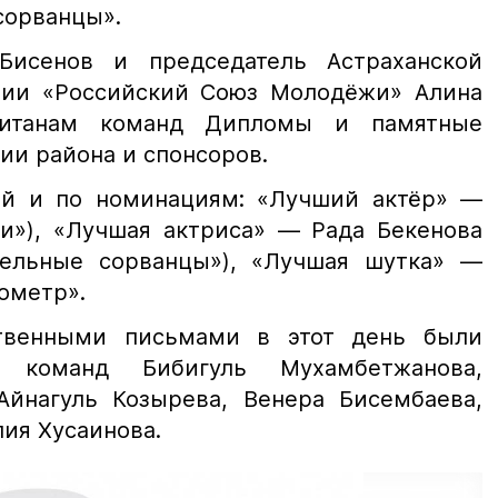
сорванцы».
Бисенов и председатель Астраханской
ции «Российский Союз Молодёжи» Алина
питанам команд Дипломы и памятные
ии района и спонсоров.
ей и по номинациям: «Лучший актёр» —
ки»), «Лучшая актриса» — Рада Бекенова
тельные сорванцы»), «Лучшая шутка» —
ометр».
ственными письмами в этот день были
и команд Бибигуль Мухамбетжанова,
Айнагуль Козырева, Венера Бисембаева,
лия Хусаинова.