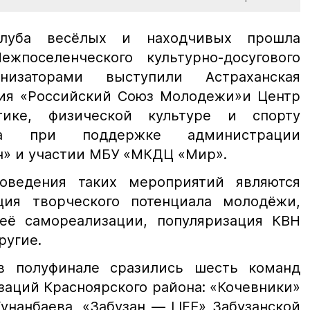
клуба весёлых и находчивых прошла
жпоселенческого культурно-досугового
низаторами выступили Астраханская
ция «Российский Союз Молодежи»и Центр
ике, физической культуре и спорту
она при поддержке администрации
н» и участии МБУ «МКДЦ «Мир».
ведения таких мероприятий являются
ция творческого потенциала молодёжи,
её самореализации, популяризация КВН
ругие.
в полуфинале сразились шесть команд
заций Красноярского района: «Кочевники»
унанбаева, «Забузан — LIFE» Забузанской