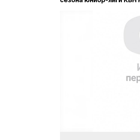
сезона юниор-лиги КВН