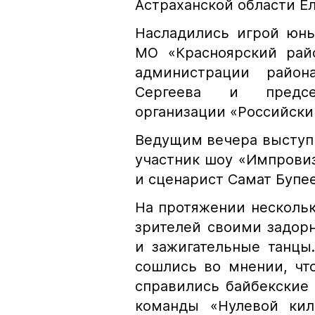
Астраханской области Е
Насладились игрой юны
МО «Красноярский райо
администрации райо
Сергеева и председ
организации «Российски
Ведущим вечера выступ
участник шоу «Импровиз
и сценарист Самат Бупее
На протяжении несколь
зрителей своими задор
и зажигательные танцы
сошлись во мнении, чт
справились байбекские
команды «Нулевой кил