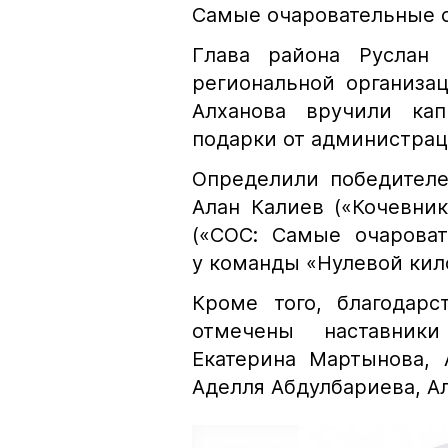
Самые очаровательные 
Глава района Руслан 
региональной организа
Алханова вручили ка
подарки от администрац
Определили победител
Алан Калиев («Кочевни
(«СОС: Самые очарова
у команды «Нулевой кил
Кроме того, благодар
отмечены наставник
Екатерина Мартынова, 
Аделля Абдулбариева, А