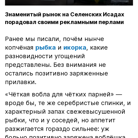
Знаменитый рынок на Селенских Исадах
порадовал своими рекламными перлами
Ранее мы писали, почём нынче
копчёная
рыбка
и
икорка
, какие
разновидности угощений
представлены. Без внимания не
остались позитивно заряженные
прилавки.
«Чёткая вобла для чётких парней» —
вроде бы, те же серебристые спинки, и
характерный запах свежевысушенной
рыбки, что и у соседей, но аппетит
разжигается гораздо сильнее: уж
больно позитивно заряжена воблёшка.