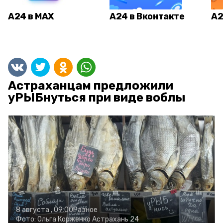
А24 в MAX
А24 в Вконтакте
А2
Астраханцам предложили
уРЫБнуться при виде воблы
8 августа , 09:00
Разное
Фото:
Ольга Корженко
Астрахань 24