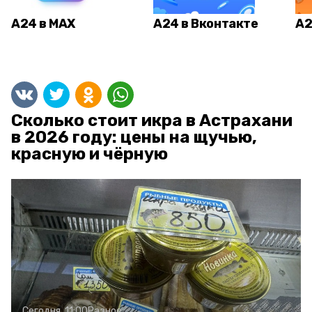
А24 в MAX
А24 в Вконтакте
А2
Сколько стоит икра в Астрахани
в 2026 году: цены на щучью,
красную и чёрную
Сегодня, 11:00
Разное