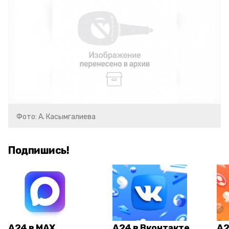
Фото: А. Касымгалиева
Подпишись!
А24 в MAX
А24 в Вконтакте
А2