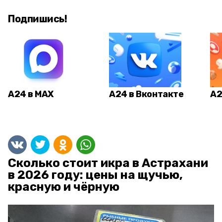
Подпишись!
А24 в MAX
А24 в Вконтакте
А2
Сколько стоит икра в Астрахани
в 2026 году: цены на щучью,
красную и чёрную