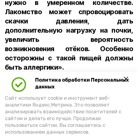
нужно в умеренном количестве.
Лакомство может спровоцировать
скачки давления, дать
дополнительную нагрузку на почки,
увеличить вероятность
возникновения отёков. Особенно
осторожны с такой пищей должны
быть аллергики».
Политика обработки Персональных
Для взрослого человека безопасной
данных
порцией икры считается 30-50 граммов
(2-3 ложки). При этом следует обратить
Сайт использует cookie и инструмент веб-
аналитики Яндекс.Метрика. Это позволяет
внимание на хлеб, с которым она
анализировать взаимодействие посетителей с
подаётся: лучше выбирать
сайтом и делать его лучше. Продолжая
цельнозерновой, с мукой грубого
пользоваться сайтом, Вы соглашаетесь с
использованием данных сервисов.
помола. Есть икру следует в первой