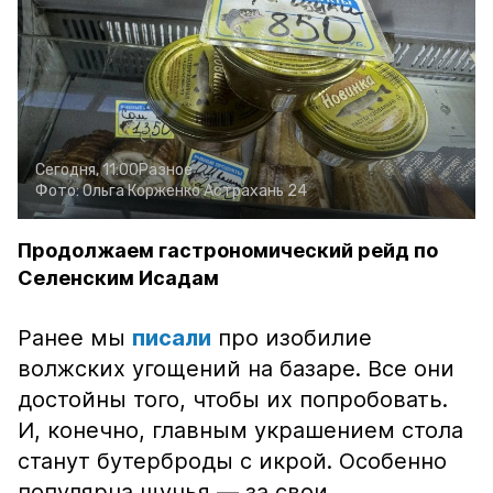
Сегодня, 11:00
Разное
Фото:
Ольга Корженко
Астрахань 24
Продолжаем гастрономический рейд по
Селенским Исадам
Ранее мы
писали
про изобилие
волжских угощений на базаре. Все они
достойны того, чтобы их попробовать.
И, конечно, главным украшением стола
станут бутерброды с икрой. Особенно
популярна щучья — за свои