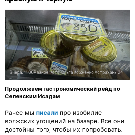
Вчера, 11:00
Разное
Фото:
Ольга Корженко
Астрахань 24
Продолжаем гастрономический рейд по
Селенским Исадам
Ранее мы
писали
про изобилие
волжских угощений на базаре. Все они
достойны того, чтобы их попробовать.