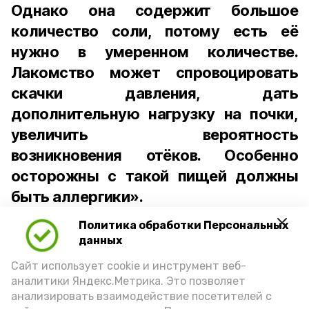
Однако она содержит большое
количество соли, потому есть её
нужно в умеренном количестве.
Лакомство может спровоцировать
скачки давления, дать
дополнительную нагрузку на почки,
увеличить вероятность
возникновения отёков. Особенно
осторожны с такой пищей должны
быть аллергики».
Политика обработки Персональных
Для взрослого человека безопасной
данных
порцией икры считается 30-50 граммов
(2-3 ложки). При этом следует обратить
Сайт использует cookie и инструмент веб-
аналитики Яндекс.Метрика. Это позволяет
внимание на хлеб, с которым она
анализировать взаимодействие посетителей с
подаётся: лучше выбирать