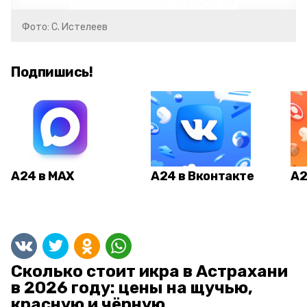
Фото: С. Истелеев
Подпишись!
А24 в MAX
А24 в Вконтакте
А2
Сколько стоит икра в Астрахани
в 2026 году: цены на щучью,
красную и чёрную