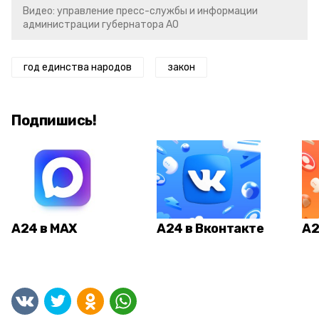
Видео: управление пресс-службы и информации
администрации губернатора АО
год единства народов
закон
Подпишись!
А24 в MAX
А24 в Вконтакте
А2