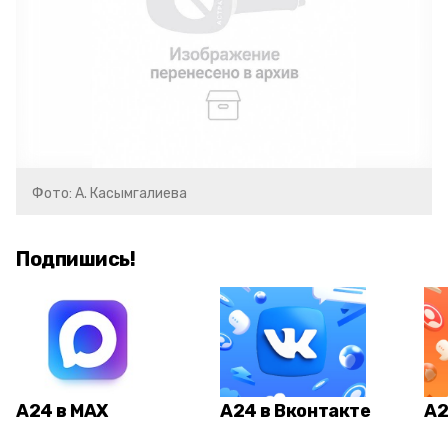
Фото: А. Касымгалиева
Подпишись!
А24 в MAX
А24 в Вконтакте
А2