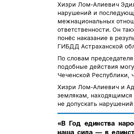
Хизри Лом-Алиевич Эдил
нарушений и последующе
межнациональных отноше
ответственности. Он та
понёс наказание в резу
ГИБДД Астраханской обл
По словам председателя
подобные действия могу
Чеченской Республики, 
Хизри Лом-Алиевич и Ад
землякам, находящимся 
не допускать нарушений 
«В Год единства наро
наша сила — в единст