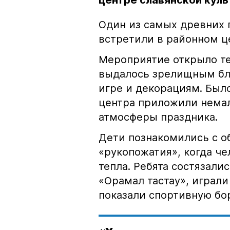
центре славянской кул
Один из самых древних 
встретили в районном ц
Мероприятие открыло те
выдалось зрелищным бл
игре и декорациям. Было
центра приложили немал
атмосферы праздника.
Дети познакомились с о
«рукопожатия», когда че
тепла. Ребята состязали
«Орамал тастау», играли
показали спортивную бо