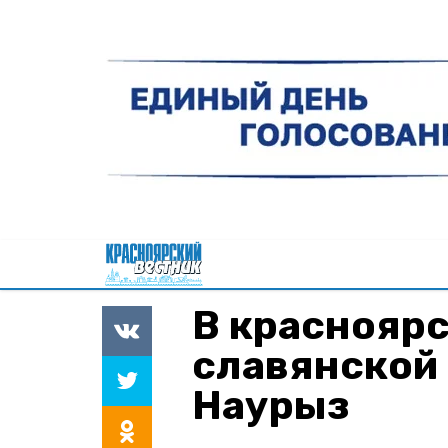
В краснояр
славянской
Наурыз