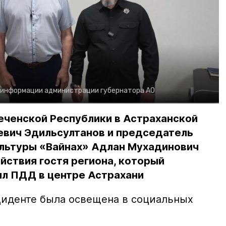
 информации администрации губернатора АО
еченской Республики в Астраханской
евич Эдильсултанов и председатель
льтуры «Вайнах» Адлан Мухадинович
йствия гостя региона, который
л ПДД в центре Астрахани
иденте была освещена в социальных