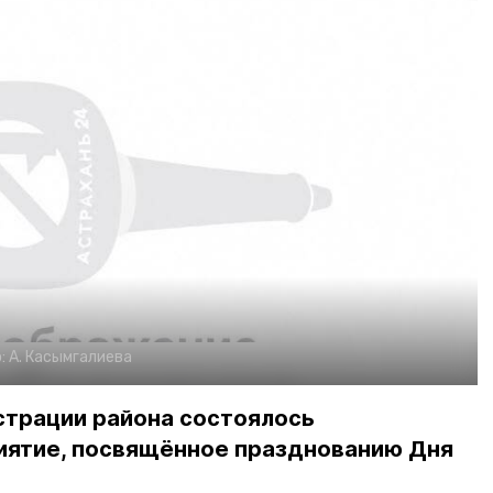
:
А. Касымгалиева
страции района состоялось
ятие, посвящённое празднованию Дня