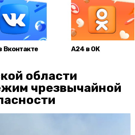
в Вконтакте
А24 в ОК
кой области
ежим чрезвычайной
пасности