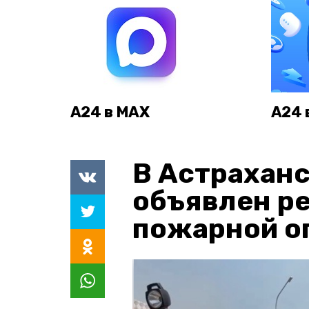
А24 в MAX
А24 
В Астраханс
объявлен р
пожарной о