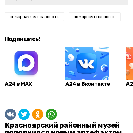
пожарная безопасность
пожарная опасность
Подпишись!
А24 в MAX
А24 в Вконтакте
А2
Красноярский районный музей
пополнился новым артефактом