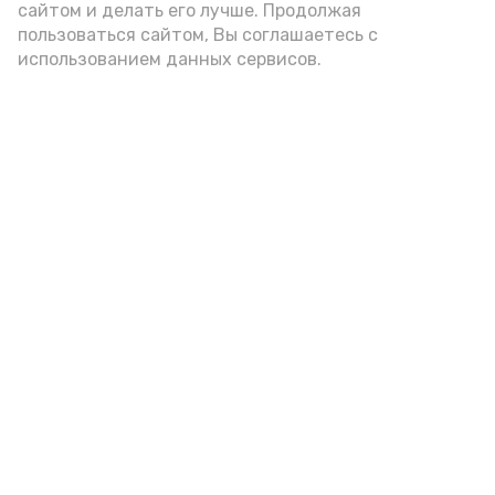
А24 в MAX
А24 в Вконтакте
А2
сайтом и делать его лучше. Продолжая
пользоваться сайтом, Вы соглашаетесь с
использованием данных сервисов.
«Сервисы Астраханской
области» теперь доступны в
приложении MAX
Сегодня, 09:27
Общество
Фото:
max.ru/babushkin30