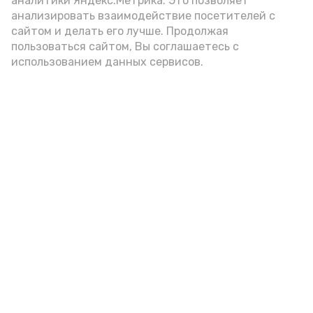
аналитики Яндекс.Метрика. Это позволяет
анализировать взаимодействие посетителей с
сайтом и делать его лучше. Продолжая
пользоваться сайтом, Вы соглашаетесь с
использованием данных сервисов.
Фото: Ольга Корженко Астрахань 24
Как объяснили продавцы, воблу берут
охотно: уж больно хороша на вкус. К
тому же её удобно транспортировать,
она долго не портится. А это
немаловажно: рыбка, особенно с такими
бодрыми «аффирмациями», станет