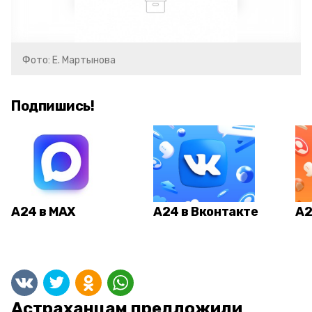
Фото: Е. Мартынова
Подпишись!
А24 в MAX
А24 в Вконтакте
А2
Астраханцам предложили