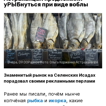
уРЫБнуться при виде воблы
Вчера, 09:00
Разное
Фото:
Ольга Корженко
Астрахань 24
Знаменитый рынок на Селенских Исадах
порадовал своими рекламными перлами
Ранее мы писали, почём нынче
копчёная
рыбка
и
икорка
, какие