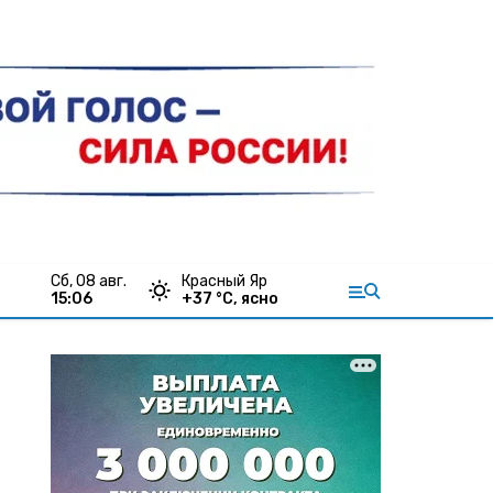
сб, 08 авг.
Красный Яр
15:06
+
37
°С,
ясно