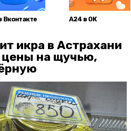
в Вконтакте
А24 в ОК
ит икра в Астрахани
: цены на щучью,
чёрную