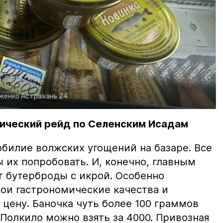
рженко
Астрахань 24
ический рейд по Селенским Исадам
билие волжских угощений на базаре. Все
ы их попробовать. И, конечно, главным
т бутерброды с икрой. Особенно
вои гастрономические качества и
цену. Баночка чуть более 100 граммов
 Полкило можно взять за 4000. Привозная