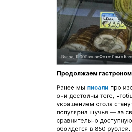
Вчера, 11:00
Разное
Фото:
Ольга Ко
Продолжаем гастроном
Ранее мы
писали
про изо
они достойны того, чтоб
украшением стола стану
популярна щучья — за с
сравнительно доступную 
обойдётся в 850 рублей.