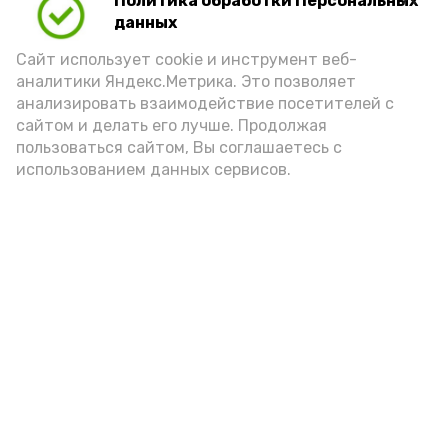
Политика обработки Персональных
Для взрослого человека безопасной
данных
порцией икры считается 30-50 граммов
(2-3 ложки). При этом следует обратить
Сайт использует cookie и инструмент веб-
аналитики Яндекс.Метрика. Это позволяет
внимание на хлеб, с которым она
анализировать взаимодействие посетителей с
подаётся: лучше выбирать
сайтом и делать его лучше. Продолжая
цельнозерновой, с мукой грубого
пользоваться сайтом, Вы соглашаетесь с
использованием данных сервисов.
помола. Есть икру следует в первой
половине дня. Кстати, полезнее для
здоровья сопроводить такой бутерброд
сочными овощами, свежей зеленью и
отварным яйцом.