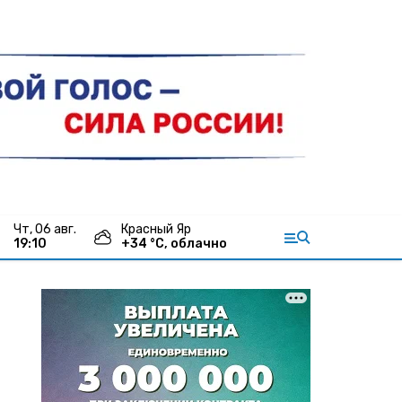
чт, 06 авг.
Красный Яр
19:10
+
34
°С,
облачно