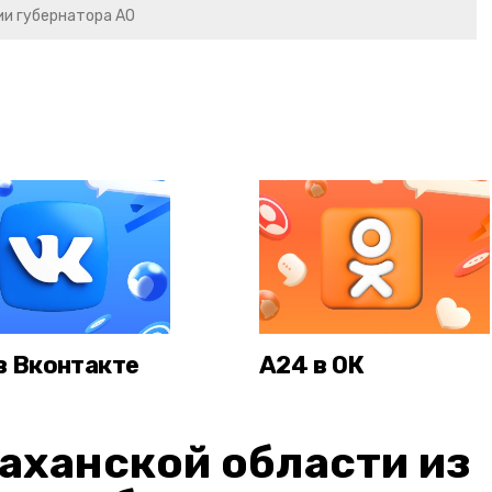
и губернатора АО
в Вконтакте
А24 в ОК
аханской области из