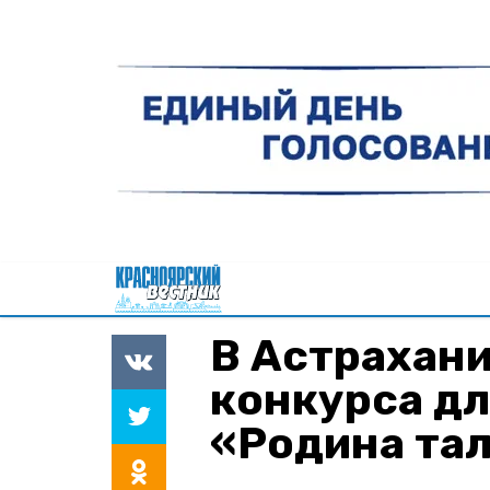
В Астрахани
конкурса д
«Родина та