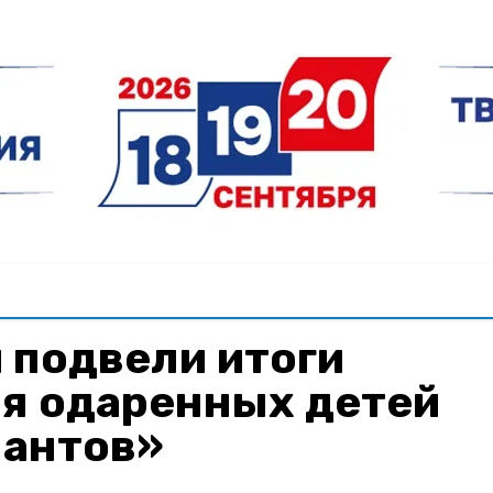
 подвели итоги
ля одаренных детей
лантов»