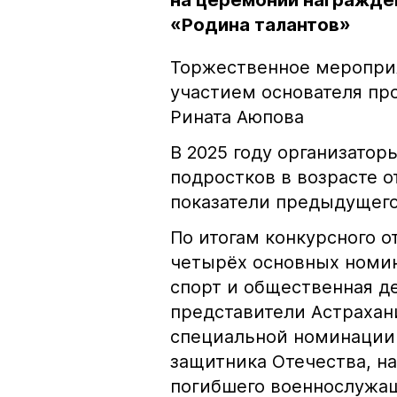
на церемонии награжде
«Родина талантов»
Торжественное мероприя
участием основателя пр
Рината Аюпова
В 2025 году организатор
подростков в возрасте о
показатели предыдущего
По итогам конкурсного о
четырёх основных номин
спорт и общественная д
представители Астрахани
специальной номинации 
защитника Отечества, н
погибшего военнослужащ