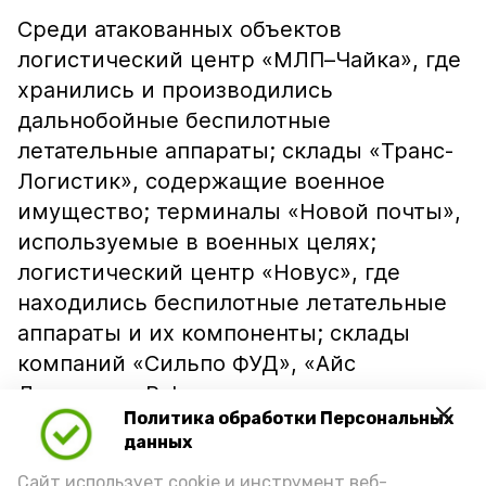
Среди атакованных объектов
логистический центр «МЛП–Чайка», где
хранились и производились
дальнобойные беспилотные
летательные аппараты; склады «Транс-
Логистик», содержащие военное
имущество; терминалы «Новой почты»,
используемые в военных целях;
логистический центр «Новус», где
находились беспилотные летательные
аппараты и их компоненты; склады
компаний «Сильпо ФУД», «Айс
Логистик», Raben и других, которые
Политика обработки Персональных
также использовались для хранения
данных
вооружений, а также складской
Сайт использует cookie и инструмент веб-
терминал Rozetka с военным