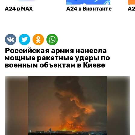
А24 в MAX
А24 в Вконтакте
А2
Российская армия нанесла
мощные ракетные удары по
военным объектам в Киеве