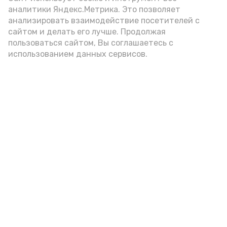
аналитики Яндекс.Метрика. Это позволяет
имуществом и склады логистического
анализировать взаимодействие посетителей с
центра «Калиновка» в Киевской
сайтом и делать его лучше. Продолжая
области.
пользоваться сайтом, Вы соглашаетесь с
использованием данных сервисов.
Подпишись!
А24 в MAX
А24 в Вконтакте
А2
Красноярские библиотекари