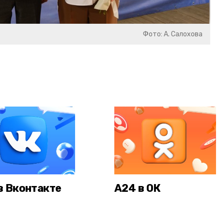
Фото: А. Салохова
в Вконтакте
А24 в ОК