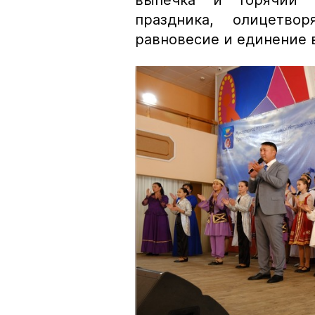
выпечка и горячий 
праздника, олицетво
равновесие и единение 