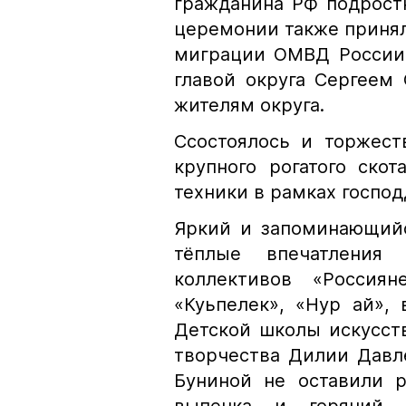
гражданина РФ подрост
церемонии также принял
миграции ОМВД России 
главой округа Сергеем
жителям округа.
Ссостоялось и торжест
крупного рогатого ско
техники в рамках господ
Яркий и запоминающийс
тёплые впечатления
коллективов «Россияне
«Куьпелек», «Нур ай», 
Детской школы искусст
творчества Дилии Давл
Буниной не оставили р