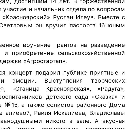
кам, достигшим 14 лет. В торжественной
 участие и начальник отдела по вопросам
«Красноярский» Руслан Илеув. Вместе с
 Светловым он вручил паспорта 16 юным
венное вручение грантов на разведение
та и приобретение сельскохозяйственной
держки «Агростартап».
я концерт подарил публике приятные и
 и эмоции. Выступления творческих
», «Станица Красноярская», «Радуга»,
воспитанников детского сада «Сказка» и
в №15, а также солистов районного Дома
еталиевой, Раиля Искалиева, Владиславы
авнодушными никого в зале. А вкусная