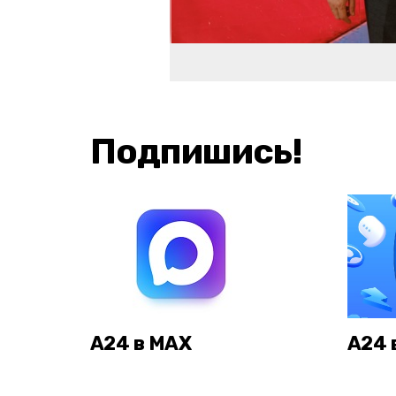
Подпишись!
А24 в MAX
А24 