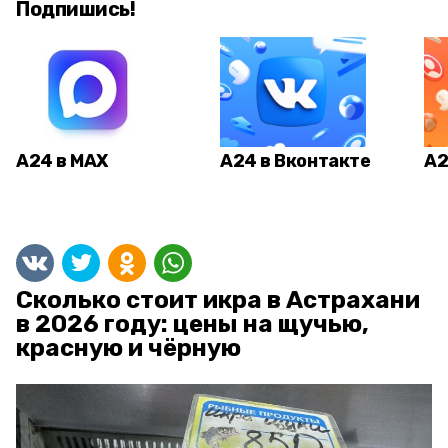
Подпишись!
А24 в MAX
А24 в Вконтакте
А2
Сколько стоит икра в Астрахани
в 2026 году: цены на щучью,
красную и чёрную