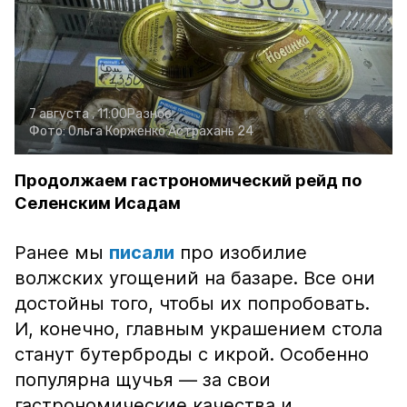
7 августа , 11:00
Разное
Фото:
Ольга Корженко
Астрахань 24
Продолжаем гастрономический рейд по
Селенским Исадам
Ранее мы
писали
про изобилие
волжских угощений на базаре. Все они
достойны того, чтобы их попробовать.
И, конечно, главным украшением стола
станут бутерброды с икрой. Особенно
популярна щучья — за свои
гастрономические качества и