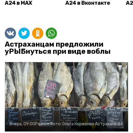
А24 в MAX
А24 в Вконтакте
А2
Астраханцам предложили
уРЫБнуться при виде воблы
Вчера, 09:00
Разное
Фото:
Ольга Корженко
Астрахань 24