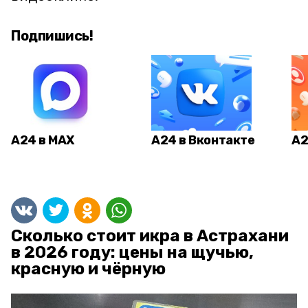
Подпишись!
А24 в MAX
А24 в Вконтакте
А2
Сколько стоит икра в Астрахани
в 2026 году: цены на щучью,
красную и чёрную