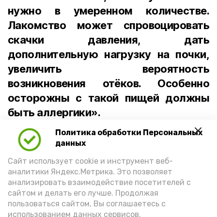
нужно в умеренном количестве.
Лакомство может спровоцировать
скачки давления, дать
дополнительную нагрузку на почки,
увеличить вероятность
возникновения отёков. Особенно
осторожны с такой пищей должны
быть аллергики».
Политика обработки Персональных
Для взрослого человека безопасной
данных
порцией икры считается 30-50 граммов
(2-3 ложки). При этом следует обратить
Сайт использует cookie и инструмент веб-
аналитики Яндекс.Метрика. Это позволяет
внимание на хлеб, с которым она
анализировать взаимодействие посетителей с
подаётся: лучше выбирать
сайтом и делать его лучше. Продолжая
цельнозерновой, с мукой грубого
пользоваться сайтом, Вы соглашаетесь с
использованием данных сервисов.
помола. Есть икру следует в первой