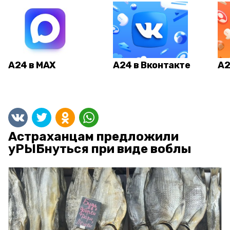
А24 в MAX
А24 в Вконтакте
А2
Астраханцам предложили
уРЫБнуться при виде воблы