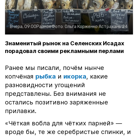
Вчера, 09:00
Разное
Фото:
Ольга Корженко
Астрахань 24
Знаменитый рынок на Селенских Исадах
порадовал своими рекламными перлами
Ранее мы писали, почём нынче
копчёная
рыбка
и
икорка
, какие
разновидности угощений
представлены. Без внимания не
остались позитивно заряженные
прилавки.
«Чёткая вобла для чётких парней» —
вроде бы, те же серебристые спинки, и