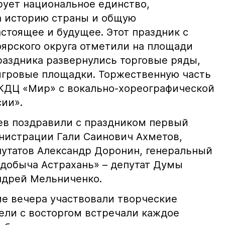
ует национальное единство,
за историю страны и общую
астоящее и будущее. Этот праздник с
ярского округа отметили на площади
раздника развернулись торговые ряды,
игровые площадки. Торжественную часть
КДЦ «Мир» с вокально-хореографической
ии».
ев поздравили с праздником первый
нистрации Гали Саинович Ахметов,
путатов Александр Доронин, генеральный
добыча Астрахань» – депутат Думы
ндрей Мельниченко.
е вечера участвовали творческие
тели с восторгом встречали каждое