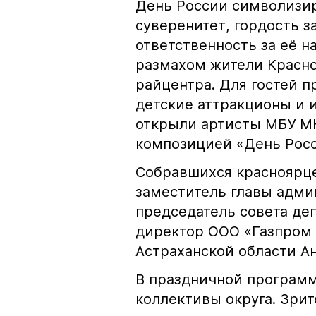
День России символизир
суверенитет, гордость 
ответственность за её н
размахом жители Красно
райцентра. Для гостей п
детские аттракционы и 
открыли артисты МБУ М
композицией «День Росс
Собравшихся красноярц
заместитель главы адми
председатель совета де
директор ООО «Газпром 
Астраханской области А
В праздничной программ
коллективы округа. Зри