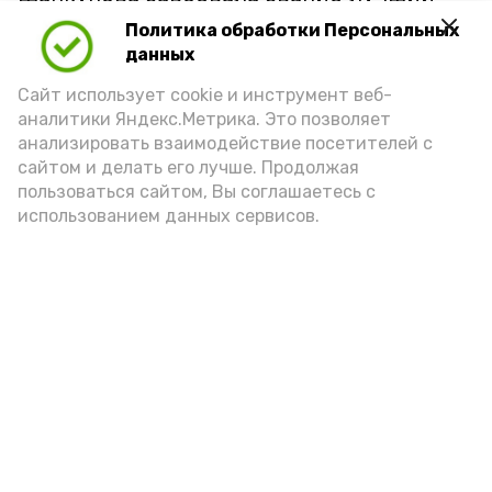
бомбардир.
Политика обработки Персональных
данных
Сайт использует cookie и инструмент веб-
«Благодарим всех участников,
аналитики Яндекс.Метрика. Это позволяет
тренеров-преподавателей и
анализировать взаимодействие посетителей с
зрителей за активное участие и
сайтом и делать его лучше. Продолжая
пользоваться сайтом, Вы соглашаетесь с
поддержку! Ваша энергия и
использованием данных сервисов.
стремление к победе сделали этот
турнир ярким и незабываемым.
Желаем всем новых спортивных
достижений и побед!»
отметили организаторы турнира.