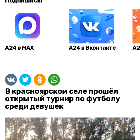
Подпишись!
А24 в MAX
А24 в Вконтакте
А2
В красноярском селе прошёл
открытый турнир по футболу
среди девушек