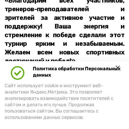
«Благодарим всех участников,
тренеров-преподавателей и
зрителей за активное участие и
поддержку! Ваша энергия и
стремление к победе сделали этот
турнир ярким и незабываемым.
Желаем всем новых спортивных
достижений и побед!»
Политика обработки Персональных
отметили организаторы турнира.
данных
Сайт использует cookie и инструмент веб-
аналитики Яндекс.Метрика. Это позволяет
анализировать взаимодействие посетителей с
сайтом и делать его лучше. Продолжая
пользоваться сайтом, Вы соглашаетесь с
использованием данных сервисов.