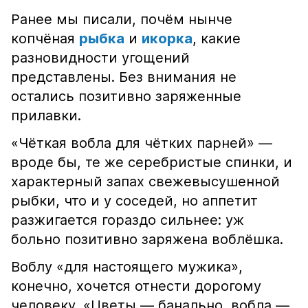
Ранее мы писали, почём нынче
копчёная
рыбка
и
икорка
, какие
разновидности угощений
представлены. Без внимания не
остались позитивно заряженные
прилавки.
«Чёткая вобла для чётких парней» —
вроде бы, те же серебристые спинки, и
характерный запах свежевысушенной
рыбки, что и у соседей, но аппетит
разжигается гораздо сильнее: уж
больно позитивно заряжена воблёшка.
Воблу «для настоящего мужика»,
конечно, хочется отнести дорогому
человеку. «Цветы — банально, вобла —