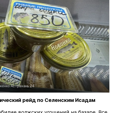
рженко
Астрахань 24
ический рейд по Селенским Исадам
билие волжских угощений на базаре. Все