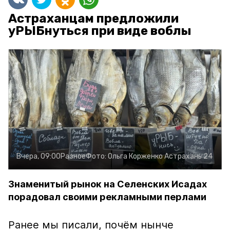
Астраханцам предложили
уРЫБнуться при виде воблы
Вчера, 09:00
Разное
Фото:
Ольга Корженко
Астрахань 24
Знаменитый рынок на Селенских Исадах
порадовал своими рекламными перлами
Ранее мы писали, почём нынче