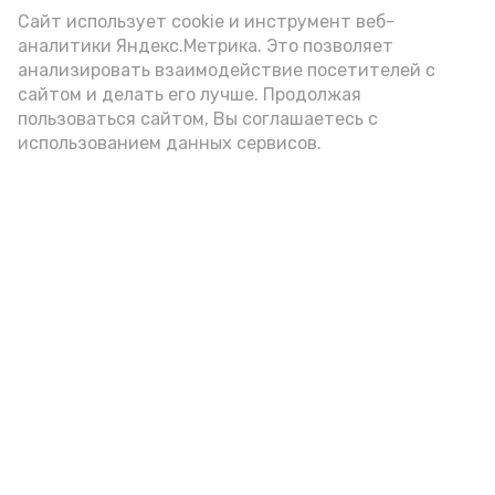
Сайт использует cookie и инструмент веб-
аналитики Яндекс.Метрика. Это позволяет
анализировать взаимодействие посетителей с
сайтом и делать его лучше. Продолжая
пользоваться сайтом, Вы соглашаетесь с
использованием данных сервисов.
Фото: Ольга Корженко Астрахань 24
Как объяснили продавцы, воблу берут
охотно: уж больно хороша на вкус. К
тому же её удобно транспортировать,
она долго не портится. А это