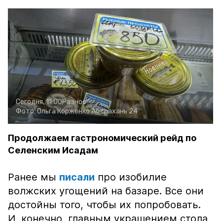
Сегодня, 11:00
Разное
Фото:
Ольга Корженко
Астрахань 24
Продолжаем гастрономический рейд по
Селенским Исадам
Ранее мы
писали
про изобилие
волжских угощений на базаре. Все они
достойны того, чтобы их попробовать.
И, конечно, главным украшением стола