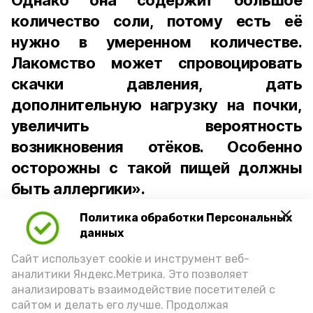
Однако она содержит большое
количество соли, потому есть её
нужно в умеренном количестве.
Лакомство может спровоцировать
скачки давления, дать
дополнительную нагрузку на почки,
увеличить вероятность
возникновения отёков. Особенно
осторожны с такой пищей должны
быть аллергики».
Политика обработки Персональных
Для взрослого человека безопасной
данных
порцией икры считается 30-50 граммов
(2-3 ложки). При этом следует обратить
Сайт использует cookie и инструмент веб-
аналитики Яндекс.Метрика. Это позволяет
внимание на хлеб, с которым она
анализировать взаимодействие посетителей с
подаётся: лучше выбирать
сайтом и делать его лучше. Продолжая