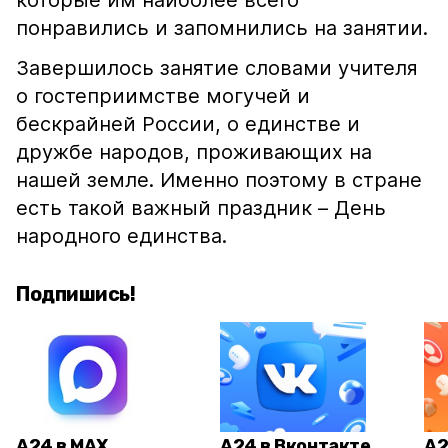
которые им наиболее всего
понравились и запомнились на занятии.
Завершилось занятие словами учителя
о гостеприимстве могучей и
бескрайней России, о единстве и
дружбе народов, проживающих на
нашей земле. Именно поэтому в стране
есть такой важный праздник – День
народного единства.
Подпишись!
А24 в MAX
А24 в Вконтакте
А2