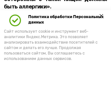
быть аллергики».
Политика обработки Персональных
Для взрослого человека безопасной
данных
порцией икры считается 30-50 граммов
(2-3 ложки). При этом следует обратить
Сайт использует cookie и инструмент веб-
аналитики Яндекс.Метрика. Это позволяет
внимание на хлеб, с которым она
анализировать взаимодействие посетителей с
подаётся: лучше выбирать
сайтом и делать его лучше. Продолжая
цельнозерновой, с мукой грубого
пользоваться сайтом, Вы соглашаетесь с
использованием данных сервисов.
помола. Есть икру следует в первой
половине дня. Кстати, полезнее для
здоровья сопроводить такой бутерброд
сочными овощами, свежей зеленью и
отварным яйцом.