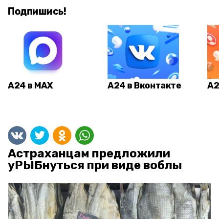
Подпишись!
А24 в MAX
А24 в Вконтакте
А2
Астраханцам предложили
уРЫБнуться при виде воблы