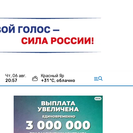
чт, 06 авг.
Красный Яр
20:57
+
31
°С,
облачно