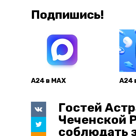
Подпишись!
А24 в MAX
А24 
Гостей Астр
Чеченской 
соблюдать з