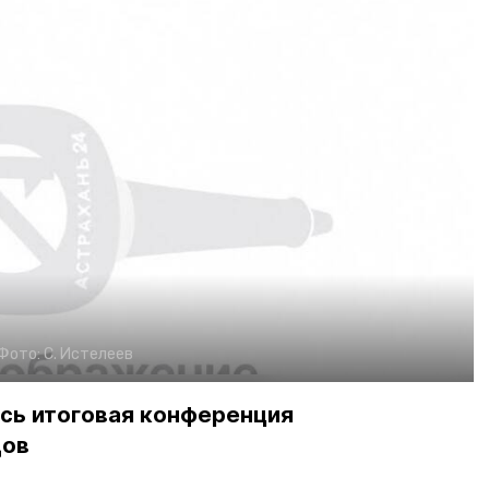
Фото:
С. Истелеев
ась итоговая конференция
дов