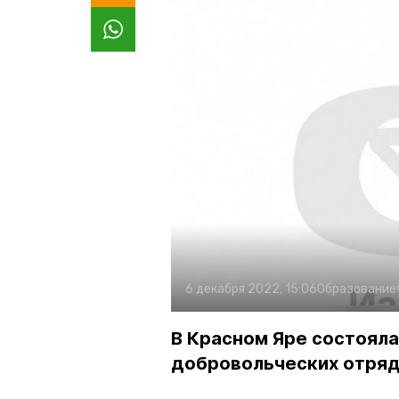
6 декабря 2022, 15:06
Образование
В Красном Яре состоял
добровольческих отря