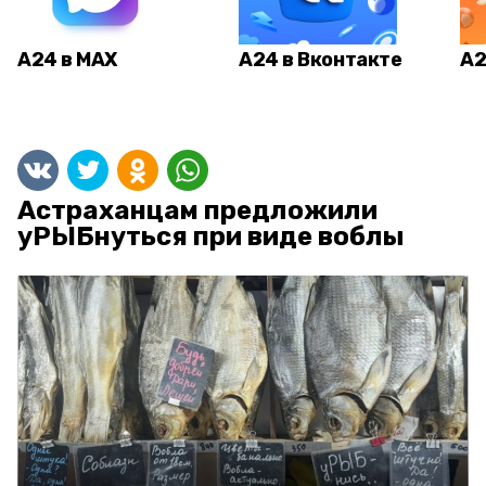
А24 в MAX
А24 в Вконтакте
А2
Астраханцам предложили
уРЫБнуться при виде воблы