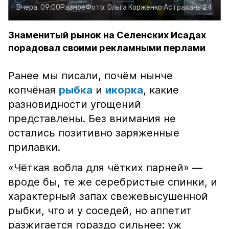
Вчера, 09:00
Разное
Фото:
Ольга Корженко
Астрахань 24
Знаменитый рынок на Селенских Исадах
порадовал своими рекламными перлами
Ранее мы писали, почём нынче
копчёная
рыбка
и
икорка
, какие
разновидности угощений
представлены. Без внимания не
остались позитивно заряженные
прилавки.
«Чёткая вобла для чётких парней» —
вроде бы, те же серебристые спинки, и
характерный запах свежевысушенной
рыбки, что и у соседей, но аппетит
разжигается гораздо сильнее: уж