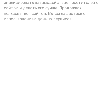
анализировать взаимодействие посетителей с
каждый посетитель Красноярского
сайтом и делать его лучше. Продолжая
районного музея.
пользоваться сайтом, Вы соглашаетесь с
использованием данных сервисов.
Подпишись!
А24 в MAX
А24 в Вконтакте
А2
«Сервисы Астраханской
области» теперь доступны в