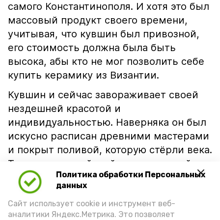
самого Константинополя. И хотя это был
массовый продукт своего времени,
учитывая, что кувшин был привозной,
его стоимость должна была быть
высока, абы кто не мог позволить себе
купить керамику из Византии.
Кувшин и сейчас завораживает своей
нездешней красотой и
индивидуальностью. Наверняка он был
искусно расписан древними мастерами
и покрыт поливой, которую стёрли века.
Теперь византийский керамический
Политика обработки Персональных
кувшин займёт достойное место в
данных
музейной экспозиции, посвященной
Сайт использует cookie и инструмент веб-
далекому прошлому нашей малой
аналитики Яндекс.Метрика. Это позволяет
родины. Полюбоваться им сможет