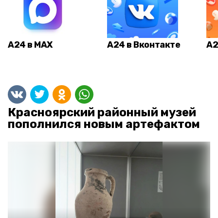
А24 в MAX
А24 в Вконтакте
А2
Красноярский районный музей
пополнился новым артефактом