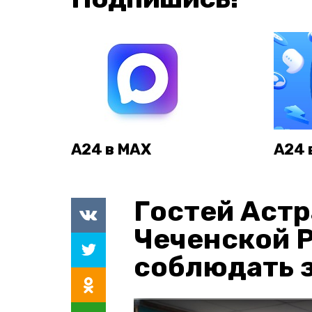
А24 в MAX
А24 
Гостей Астр
Чеченской 
соблюдать з