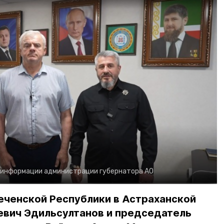
 информации администрации губернатора АО
еченской Республики в Астраханской
евич Эдильсултанов и председатель