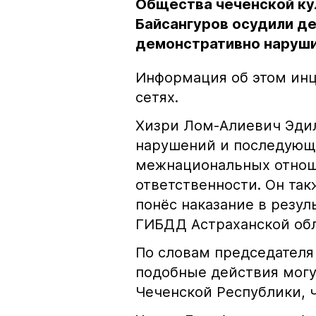
Общества чеченской ку
Байсангуров осудили де
демонстративно наруши
Информация об этом инц
сетях.
Хизри Лом-Алиевич Эдил
нарушений и последующе
межнациональных отноше
ответственности. Он та
понёс наказание в резу
ГИБДД Астраханской обл
По словам председателя
подобные действия могу
Чеченской Республики, 