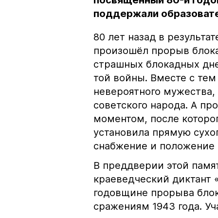
посвященный 80-й годо
поддержали образоват
80 лет назад в результа
произошёл прорыв блока
страшных блокадных дне
той войны. Вместе с тем
невероятного мужества,
советского народа. А п
моментом, после которо
установила прямую сухо
снабжение и положение и
В преддверии этой памя
краеведческий диктант 
годовщине прорыва бло
сражениям 1943 года. У