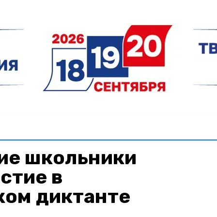
ие школьники
стие в
ком диктанте