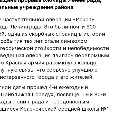
вщине прорыва блокады Ленинграда,
ельные учреждения района
те наступательной операции «Искра»
ды Ленинграда. Это были почти 900
й, одна из скорбных страниц в истории
 события тех лет стали символом
 героической стойкости и непобедимости
роведённая операция явилась переломным
го Красная армия разомкнула кольцо,
путную связь, что серьёзно улучшило
стерзанного города и его жителей.
тной даты прошёл 4-й ежегодный
«Приближая Победу», посвященный 80-й
кады Ленинграда и победоносным
чащиеся Красноярской средней школы №1