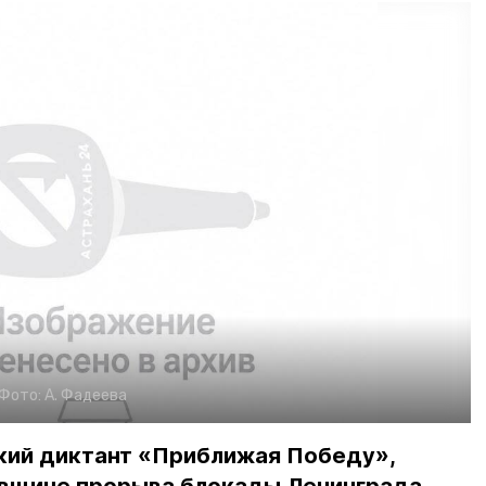
Фото:
А. Фадеева
ий диктант «Приближая Победу»,