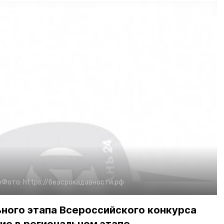
е
Фото:
https://безсрокадавности.рф
ного этапа Всероссийского конкурса