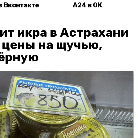
в Вконтакте
А24 в ОК
ит икра в Астрахани
: цены на щучью,
чёрную