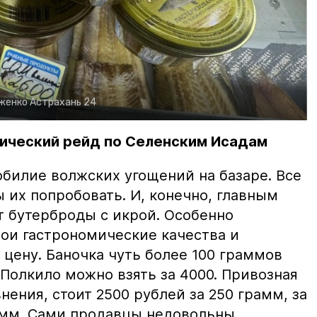
рженко
Астрахань 24
ический рейд по Селенским Исадам
билие волжских угощений на базаре. Все
ы их попробовать. И, конечно, главным
т бутерброды с икрой. Особенно
вои гастрономические качества и
цену. Баночка чуть более 100 граммов
 Полкило можно взять за 4000. Привозная
нения, стоит 2500 рублей за 250 грамм, за
амм. Сами продавцы недовольны