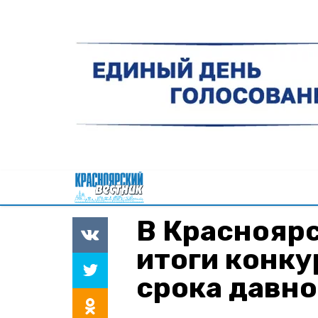
В Краснояр
итоги конку
срока давн