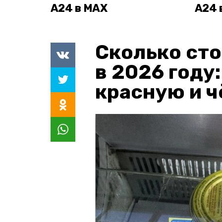
А24 в MAX
А24 
Сколько сто
в 2026 году
красную и 