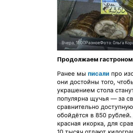
Вчера, 11:00
Разное
Фото:
Ольга Ко
Продолжаем гастроном
Ранее мы
писали
про изо
они достойны того, чтоб
украшением стола стану
популярна щучья — за с
сравнительно доступную 
обойдётся в 850 рублей.
красная икорка, для срав
10 тысяч отдают килогр