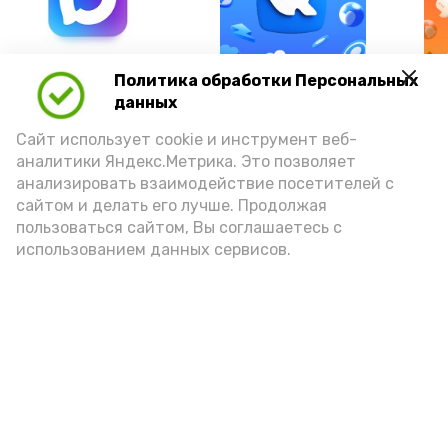
А24 в MAX
А24 в Вконтакте
А2
Политика обработки Персональных
данных
Сайт использует cookie и инструмент веб-
аналитики Яндекс.Метрика. Это позволяет
анализировать взаимодействие посетителей с
Астраханцам предложили
сайтом и делать его лучше. Продолжая
уРЫБнуться при виде воблы
пользоваться сайтом, Вы соглашаетесь с
использованием данных сервисов.