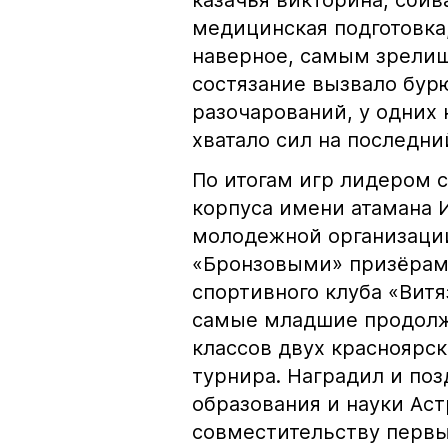
казачья викторина, сби
медицинская подготовка,
наверное, самым зрелищ
состязание вызвало бур
разочарований, у одних
хватало сил на последни
По итогам игр лидером с
корпуса имени атамана И
молодежной организации
«Бронзовыми» призёрам
спортивного клуба «Вит
самые младшие продолжа
классов двух красноярс
турнира. Наградил и по
образования и науки Аст
совместительству первый