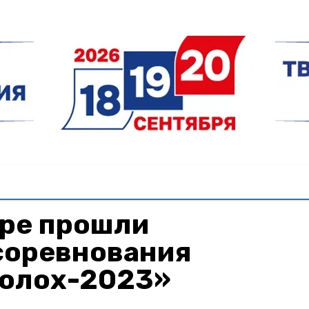
Яре прошли
соревнования
полох-2023»