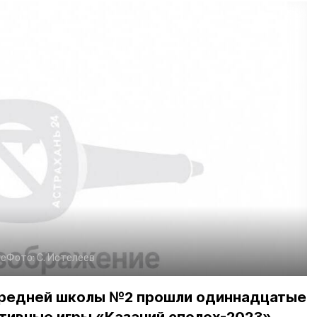
ие
Фото:
С. Истелеев
средней школы №2 прошли одиннадцатые