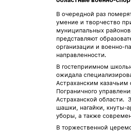
областные военно-спор
В очередной раз померят
умение и творчество пр
муниципальных районов 
представляют образова
организации и военно-п
направленности.
В гостеприимном школь
ожидала специализирова
Астраханским казачьим 
Пограничного управлени
Астраханской области. 
шашки, нагайки, кнуты-
уборы, а также совреме
В торжественной церемо