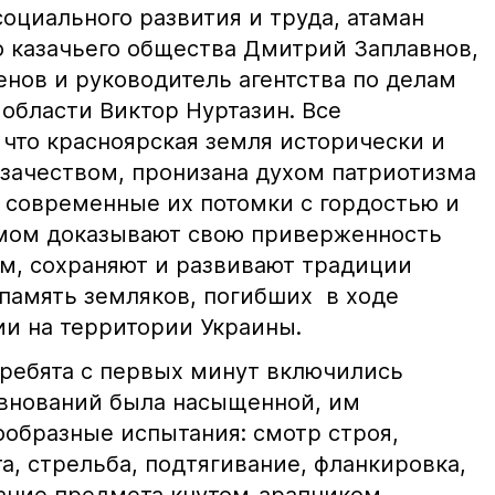
оциального развития и труда, атаман
о казачьего общества Дмитрий Заплавнов,
енов и руководитель агентства по делам
области Виктор Нуртазин. Все
что красноярская земля исторически и
азачеством, пронизана духом патриотизма
И современные их потомки с гордостью и
мом доказывают свою приверженность
м, сохраняют и развивают традиции
 память земляков, погибших в ходе
и на территории Украины.
 ребята с первых минут включились
евнований была насыщенной, им
ообразные испытания: смотр строя,
а, стрельба, подтягивание, фланкировка,