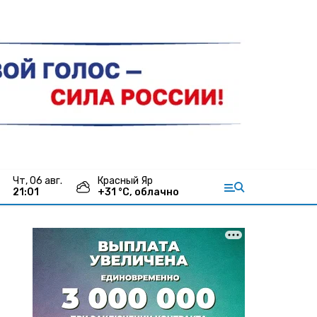
чт, 06 авг.
Красный Яр
21:01
+
31
°С,
облачно