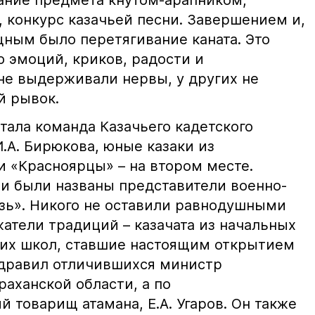
вание предмета кнутом-арапником,
 конкурс казачьей песни. Завершением и,
ным было перетягивание каната. Это
ю эмоций, криков, радости и
 не выдерживали нервы, у других не
й рывок.
тала команда Казачьего кадетского
.А. Бирюкова, юные казаки из
 «Красноярцы» – на втором месте.
и были названы представители военно-
язь». Никого не оставили равнодушными
тели традиций – казачата из начальных
ких школ, ставшие настоящим открытием
здравил отличившихся министр
раханской области, а по
 товарищ атамана, Е.А. Угаров. Он также